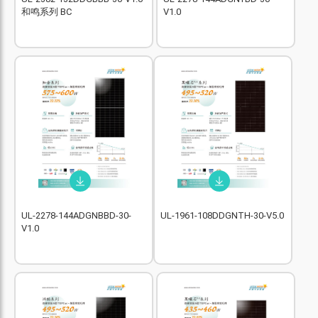
和鸣系列 BC
V1.0
UL-2278-144ADGNBBD-30-
UL-1961-108DDGNTH-30-V5.0
V1.0