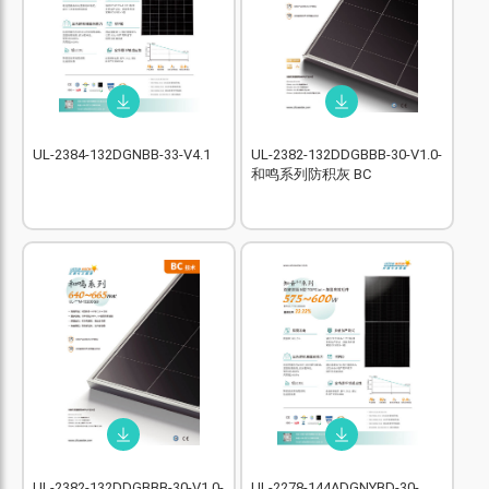
UL-2384-132DGNBB-33-V4.1
UL-2382-132DDGBBB-30-V1.0-
和鸣系列防积灰 BC
UL-2382-132DDGBBB-30-V1.0-
UL-2278-144ADGNYBD-30-