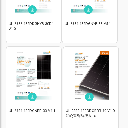
UL-2382-132DDGNYB-30D1-
UL-2384-132DGNYB-33-V5.1
V1.0
UL-2384-132DGNBB-33-V4.1
UL-2382-132DDGBBB-30-V1.0-
和鸣系列防积灰 BC