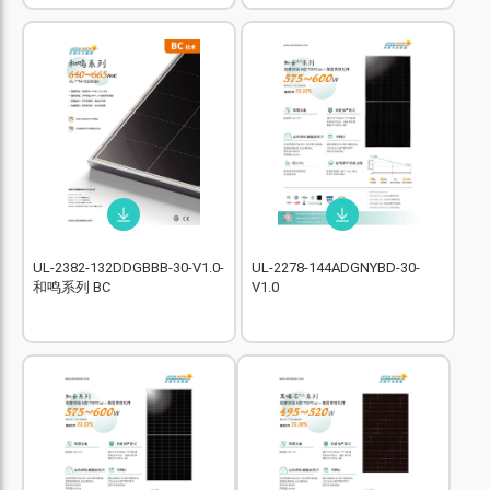
UL-2382-132DDGBBB-30-V1.0-
UL-2278-144ADGNYBD-30-
和鸣系列 BC
V1.0