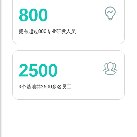
是
池
项
800
在
和
发
欧
组
明
洲、
件
专
拥有超过800专业研发人员
日
工
利
本、
厂
+,91
澳
2026
项
大
年
实
利
拟
用
2500
亚、
于
新
中
海
型
国
外
专
等
建
利
3个基地共2500多名员工
地
厂
+,12
区。
项
外
观
了解更多
设
计
专