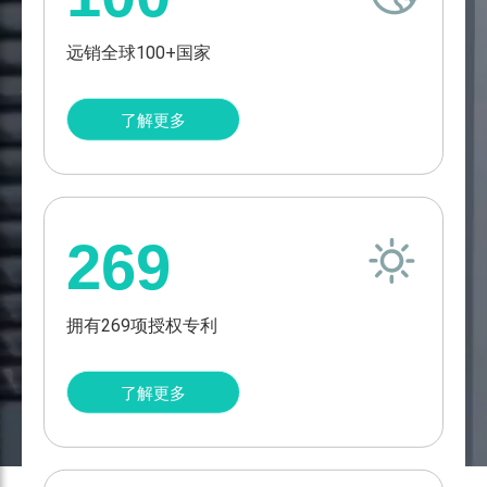
IEC61730/TUV、ISO9001、ISO14001、ISO45001、
UNI9177、CEC、WEEE、PID测试、 盐雾腐蚀测试、氨气测
创新·引领未来
远销全球100+国家
试等,以及近年通过了多倍加严测试，进一步提升组件的可靠
性。尤利卡太阳能的产品已销往全球超过100个国家， 并致力
于成为可再生能源领域的全球领先企业。
了解更多
3
241
宁波尤利卡太阳能股份有限公司成立于
个
项
为
基
已
2005年8月，是一家集太阳能硅片、电池
全
地
授
片与光伏组件的研发、生产及销售的专业
球
共
权
完整视频
光伏制造商。
各
269
2500
专
地
多
利
供
名
/
应
员
186
拥有269项授权专利
高
工
项
质
待
量
8
审
了解更多
组
家
专
件，
硅
利
尤
片、
其
电
128