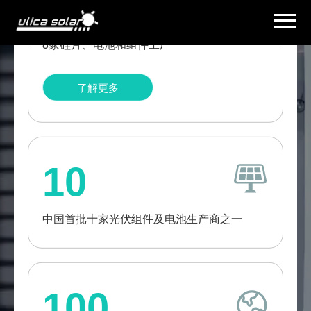
8
8家硅片、电池和组件工厂
了解更多
宁波尤利卡太阳能股份有限公司成立于2005年8月，是一家集
10
太阳能硅片、电池片与光伏组件的研发、生产及销售的专业光
伏制造商。2024年尤利卡引入时创能源作为股东，双方进入深
度合作。凭借来自浙江大学硅材料国家重点实验室毕业的博士
中国首批十家光伏组件及电池生产商之一
团队的强大研发团队，尤利卡太阳能是光伏行业中首家推出采
用创新无切割电池技术和全球专利叠栅技术太阳能组件的制造
商，该技术可实现无切割功率损失、超低隐裂及更稳定的性
能。
100
尤利卡太阳能已获得多项国际认证，包括CE、IEC61215 &