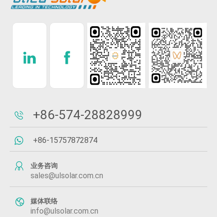
+86-574-28828999
+86-15757872874
业务咨询
sales@ulsolar.com.cn
媒体联络
info@ulsolar.com.cn