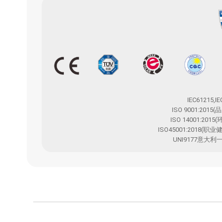
IEC61215,I
ISO 9001:201
ISO 14001:20
ISO45001:2018(
UNI9177意大