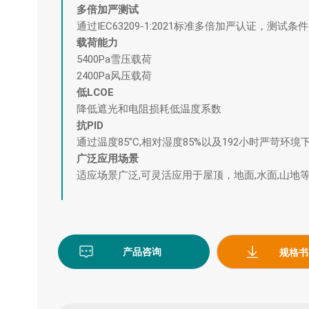
多倍加严测试
通过IEC63209-1:2021标准多倍加严认证，测试条
载荷能力
5400Pa雪压载荷
2400Pa风压载荷
低LCOE
降低遮光和电阻损耗低温度系数
抗PID
通过温度85”C,相对湿度85%以及192小时严苛环
广泛应用场景
适应场景广泛,可灵活应用于屋顶，地面,水面,山地
产品咨询
规格书